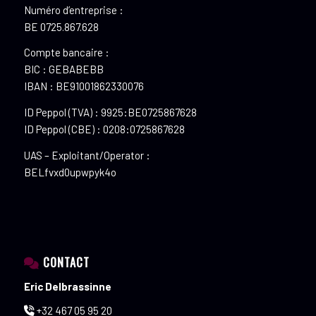
Numéro d’entreprise :
BE 0725.867.628
Compte bancaire :
BIC : GEBABEBB
IBAN : BE91001862330076
ID Peppol (TVA) : 9925:BE0725867628
ID Peppol (CBE) : 0208:0725867628
UAS – Exploitant/Operator :
BELfvxd0upwpyk4o
CONTACT
Eric Delbrassinne
+32 467 05 95 20