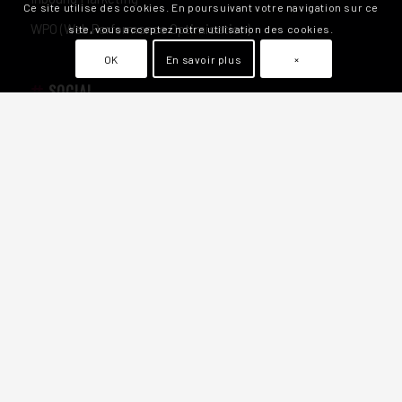
Ce site utilise des cookies. En poursuivant votre navigation sur ce
WPO (Web Performance Optimisation)
site, vous acceptez notre utilisation des cookies.
OK
En savoir plus
×
SOCIAL
Audit Social Media
Communication et Stratégie Instagram
Publicités Meta Ads
Social Media pour l’E-commerce
Conseils marketing médias sociaux
Événements en LIVE sur les réseaux
SEO / SEA / SEM
Accompagnement SEO
Référencement SEO International