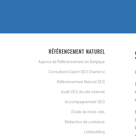
RÉFÉRENCEMENT NATUREL
Agence de Référencement en Belgique
Consultant Expert SEO Charleroi
Référencement Naturel SEO
Audit SEO de site internet
Accompagnement SEO
Étude de mots clés
Rédaction de contenus
Linkbuilding