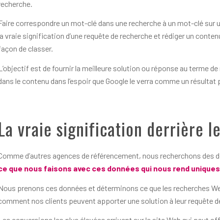
recherche.
Faire correspondre un mot-clé dans une recherche à un mot-clé sur u
la vraie signification d’une requête de recherche et rédiger un conte
façon de classer.
L’objectif est de fournir la meilleure solution ou réponse au terme de
dans le contenu dans l’espoir que Google le verra comme un résultat p
La vraie signification derrière 
Comme d’autres agences de référencement, nous recherchons des do
ce que nous faisons avec ces données qui nous rend uniques
Nous prenons ces données et déterminons ce que les recherches Web
comment nos clients peuvent apporter une solution à leur requête d
Les conversions les plus élevées arrivent sur le site Web qui peut of