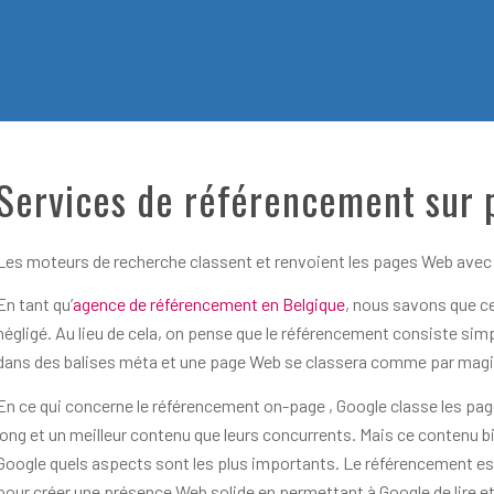
Services de référencement sur 
Les moteurs de recherche classent et renvoient les pages Web avec le
En tant qu’
agence de référencement en Belgique
, nous savons que c
négligé. Au lieu de cela, on pense que le référencement consiste si
dans des balises méta et une page Web se classera comme par magi
En ce qui concerne le référencement on-page , Google classe les pag
long et un meilleur contenu que leurs concurrents. Mais ce contenu b
Google quels aspects sont les plus importants. Le référencement est
pour créer une présence Web solide en permettant à Google de lire e