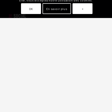
site, vous acceptez notre utilisation des cookies.
OK
En savoir plus
×
SOCIAL
Audit Social Media
Communication et Stratégie Instagram
Publicités Meta Ads
Social Media pour l’E-commerce
Conseils marketing médias sociaux
Événements en LIVE sur les réseaux
SEO / SEA / SEM
Accompagnement SEO
Référencement SEO International
Recherche et analyse de mots clés