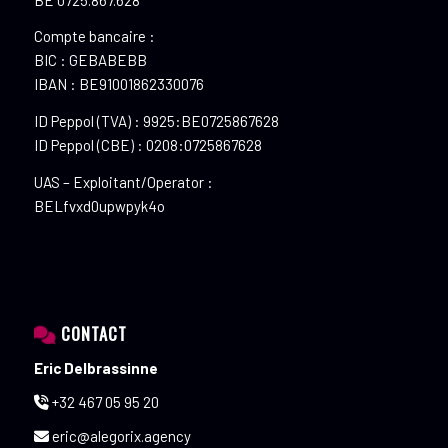
Compte bancaire :
BIC : GEBABEBB
IBAN : BE91001862330076
ID Peppol (TVA) : 9925:BE0725867628
ID Peppol (CBE) : 0208:0725867628
UAS – Exploitant/Operator :
BELfvxd0upwpyk4o
CONTACT
Eric Delbrassinne
+32 467 05 95 20
eric@alegorix.agency