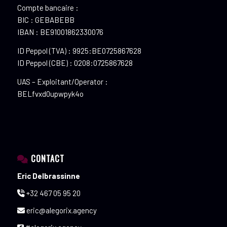
Compte bancaire :
BIC : GEBABEBB
IBAN : BE91001862330076
ID Peppol (TVA) : 9925:BE0725867628
ID Peppol (CBE) : 0208:0725867628
UAS – Exploitant/Operator :
BELfvxd0upwpyk4o
CONTACT
Eric Delbrassinne
+32 467 05 95 20
eric@alegorix.agency